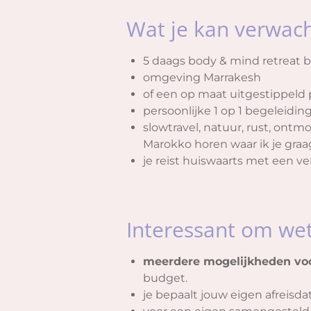
Wat je kan verwac
5 daags body & mind retreat 
o
mgeving Marrakesh
of een op maat uitgestippeld 
persoonlijke 1 op 1 begeleidin
slowtravel, natuur, rust, ontm
Marokko horen waar ik je gra
je reist huiswaarts met een ve
Interessant om we
meerdere mogelijkheden vo
budget.
je bepaalt jouw eigen afreisda