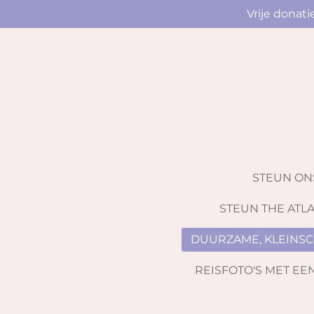
Vrije donat
Ga
direct
naar
de
hoofdinhoud
STEUN O
STEUN THE ATLA
DUURZAME, KLEINSC
REISFOTO'S MET EE