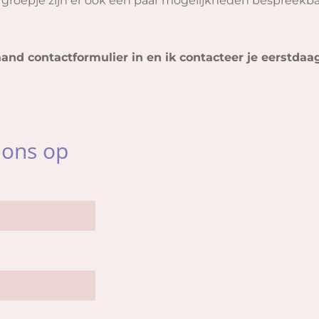
groepje zijn er ook een paar mogelijkheden bespreekba
and contactformulier in en ik contacteer je eerstdaa
 ons op