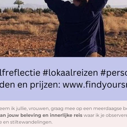
neem ik jullie, vrouwen, graag mee op een meerdaagse 
 van jouw beleving en innerlijke reis
waar ik je observe
ie en stiltewandelingen.