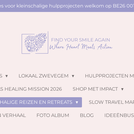
ies voor kleinschalige hulpprojecten welkom op BE26 00
NS
LOKAAL ZWEVEGEM
HULPPROJECTEN 
S HEALING MISSION 2026
SHOP MET IMPACT
HALIGE REIZEN EN RETREATS
SLOW TRAVEL MA
N VERHAAL
FOTO ALBUM
BLOG
IDEEËNBU