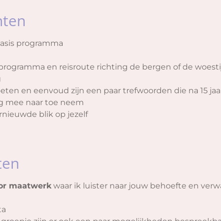
hten
basis programma
programma en reisroute richting de bergen of de woesti
g
oeten en eenvoud zijn een paar trefwoorden die na 15 jaa
ag mee naar toe neem
rnieuwde blik op jezelf
ten
or maatwerk
waar ik luister naar jouw behoefte en ver
ta