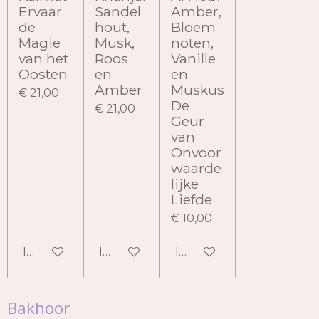
Ervaar
Sandel
Amber,
de
hout,
Bloem
Magie
Musk,
noten,
van het
Roos
Vanille
Oosten
en
en
Amber
Muskus
€ 21,00
De
€ 21,00
Geur
van
Onvoor
waarde
lijke
Liefde
€ 10,00
In winkelwagen
In winkelwagen
In winkelwagen
Bakhoor