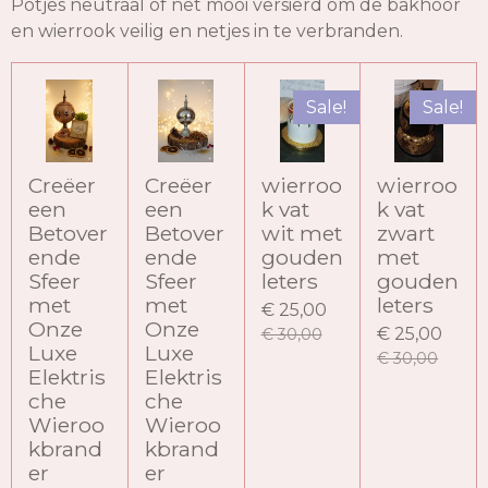
Potjes neutraal of net mooi versierd om de bakhoor
en wierrook veilig en netjes in te verbranden.
Sale!
Sale!
Creëer
Creëer
wierroo
wierroo
een
een
k vat
k vat
Betover
Betover
wit met
zwart
ende
ende
gouden
met
Sfeer
Sfeer
leters
gouden
met
met
leters
€ 25,00
Onze
Onze
€ 25,00
€ 30,00
Luxe
Luxe
€ 30,00
Elektris
Elektris
che
che
Wieroo
Wieroo
kbrand
kbrand
er
er