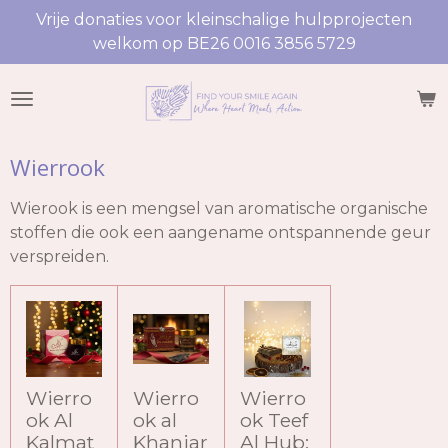
Vrije donaties voor kleinschalige hulpprojecten
Ga
welkom op BE26 0016 3856 5729
direct
naar
de
hoofdinhoud
Wierrook
Wierook is een mengsel van aromatische organische
stoffen die ook een aangename ontspannende geur
verspreiden.
Wierro
Wierro
Wierro
ok Al
ok al
ok Teef
Kalmat
Khanjar
Al Hub: