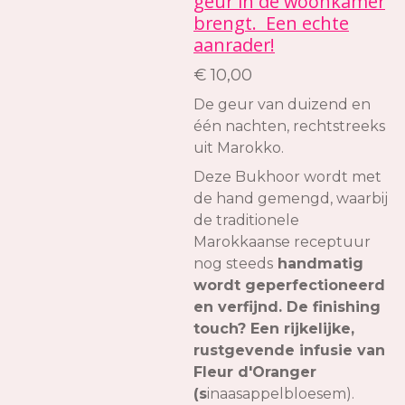
geur in de woonkamer
brengt. Een echte
aanrader!
€ 10,00
De geur van duizend en
één nachten, rechtstreeks
uit Marokko.
Deze Bukhoor wordt met
de hand gemengd, waarbij
de traditionele
Marokkaanse receptuur
nog steeds
handmatig
wordt geperfectioneerd
en verfijnd. De finishing
touch? Een rijkelijke,
rustgevende infusie van
Fleur d'Oranger
(s
inaasappelbloesem).