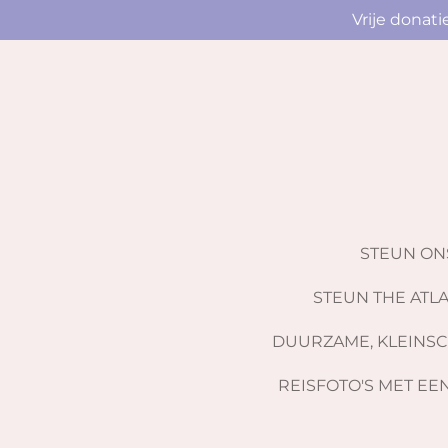
Vrije donat
Ga
direct
naar
de
hoofdinhoud
STEUN O
STEUN THE ATLA
DUURZAME, KLEINSC
REISFOTO'S MET EE