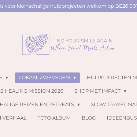
ies voor kleinschalige hulpprojecten welkom op BE26 00
NS
LOKAAL ZWEVEGEM
HULPPROJECTEN 
S HEALING MISSION 2026
SHOP MET IMPACT
HALIGE REIZEN EN RETREATS
SLOW TRAVEL MA
N VERHAAL
FOTO ALBUM
BLOG
IDEEËNBU