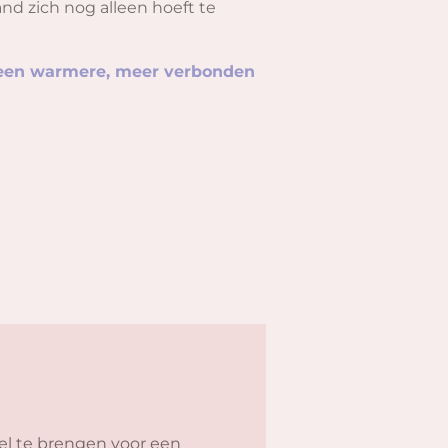
d zich nog alleen hoeft te
n een warmere, meer verbonden
l te brengen voor een