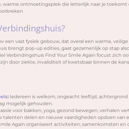
le, warme ontmoetingsplek die letterlijk naar je toek
doorbreken
Verbindingshuis?
pv een vast fysiek gebouw, dat overal een warme, veili
uis brengt pop-up edities, gaat gezamenlijk op stap als
el Verbindingshuis Find Your Smile Again focust zich o
zijn door ziekte, invaliditeit of kwetsbaar binnen de ka
els
:
Iedereen is welkom, ongeacht leeftijd, achtergrond
aag mogelijk gehouden.
assie voor bakken, yoga, gezond bewegen, verhalen vert
uw talenten delen en nieuwe vaardigheden opdoen van 
Smile Again organiseert activiteiten, samenkomsten en