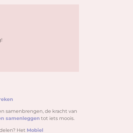
g!
reken
nsen samenbrengen, de kracht van
ten samenleggen
tot iets moois.
e delen? Het
Mobiel