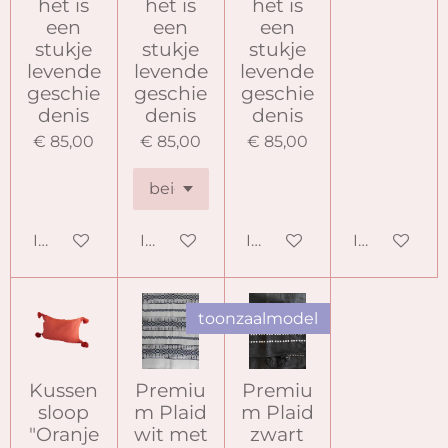
het is
het is
het is
een
een
een
stukje
stukje
stukje
levende
levende
levende
geschie
geschie
geschie
denis
denis
denis
€ 85,00
€ 85,00
€ 85,00
In winkelwagen
In winkelwagen
In winkelwagen
In winkelw
toonzaalmodel
Kussen
Premiu
Premiu
sloop
m Plaid
m Plaid
"Oranje
wit met
zwart