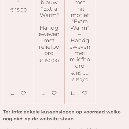
"
blauw
met
"Extra
mit
€ 18,00
Warm"
motief
–
"Extra
Handg
Warm"
eweven
–
met
Handg
reliëfbo
eweven
ord
met
reliëfbo
€ 150,00
ord
€ 85,00
€ 150,00
In winkelwagen
In winkelwagen
In winkelwagen
Ter info: enkele kussenslopen op voorraad welke
nog niet op de website staan