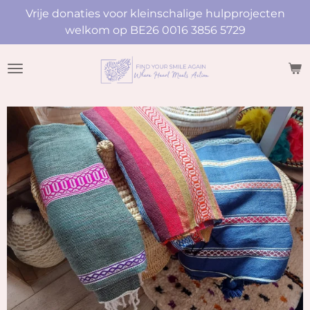
Vrije donaties voor kleinschalige hulpprojecten
Ga
welkom op BE26 0016 3856 5729
direct
naar
de
hoofdinhoud