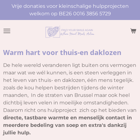
Vrije donaties voor kleinschalige hulpprojecten
Ga
welkom op BE26 0016 3856 5729
direct
naar
de
hoofdinhoud
Warm hart voor thuis-en daklozen
De hele wereld veranderen ligt buiten ons vermogen
maar wat we wél kunnen, is een steen verleggen in
het leven van thuis- en daklozen, één mens tegelijk.
zoals de kou helpen bestrijden tijdens de winter
maanden, In de straten van Brussel maar ook heel
dichtbij leven velen in moeilijke omstandigheden.
Daarom richt ons hulpproject zich op het bieden van
directe, tastbare warmte en menselijk contact in
meerdere bedeling van soep en extra's dankzij
jullie hulp.