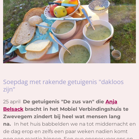
Soepdag met rakende getuigenis "dakloos
zijn"
25 april
De getuigenis "De zus van" die
Anja
Belsack
bracht in het Mobiel Verbindingshuis te
Zwevegem
zindert bij heel wat mensen lang
na.
In het huis babbelden we na tot middernacht en
de dag erop en zelfs een paar weken nadien komt
nog een reactie binnen.
Een eye opener voor ons en