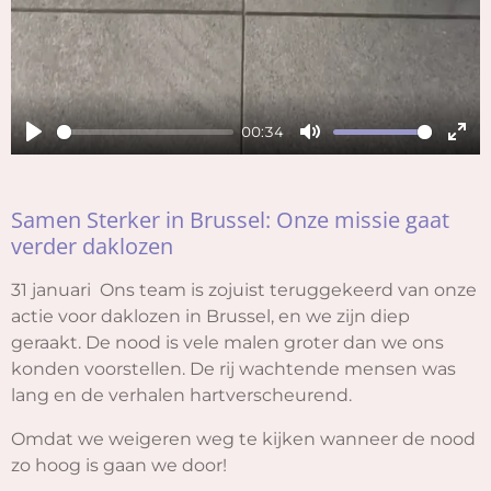
00:34
P
M
E
l
u
n
Samen Sterker in Brussel: Onze missie gaat
a
t
t
verder daklozen
y
e
e
r
31 januari Ons team is zojuist teruggekeerd van onze
f
actie voor daklozen in Brussel, en we zijn diep
u
geraakt. De nood is vele malen groter dan we ons
l
konden voorstellen. De rij wachtende mensen was
l
lang en de verhalen hartverscheurend.
s
Omdat we weigeren weg te kijken wanneer de nood
c
zo hoog is gaan we door!
r