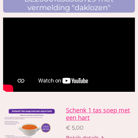
vermelding "daklozen"
Schenk 1 tas soep met
een hart
€ 5,00
Bekijk details