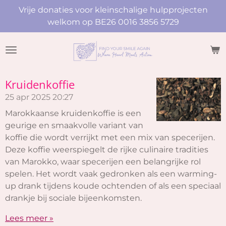
Vrije donaties voor kleinschalige hulpprojecten
Ga
welkom op BE26 0016 3856 5729
direct
naar
de
hoofdinhoud
Kruidenkoffie
25 apr 2025
20:27
Marokkaanse kruidenkoffie is een
geurige en smaakvolle variant van
koffie die wordt verrijkt met een mix van specerijen.
Deze koffie weerspiegelt de rijke culinaire tradities
van Marokko, waar specerijen een belangrijke rol
spelen. Het wordt vaak gedronken als een warming-
up drank tijdens koude ochtenden of als een speciaal
drankje bij sociale bijeenkomsten.
Lees meer »