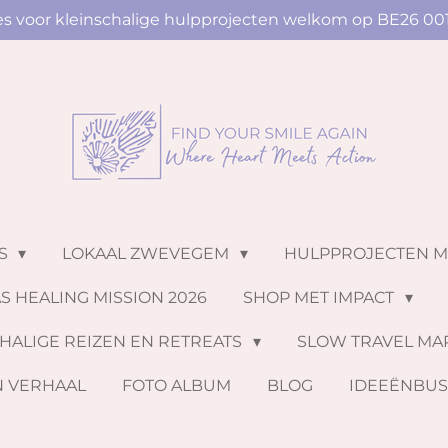
ies voor kleinschalige hulpprojecten welkom op BE26 00
NS
LOKAAL ZWEVEGEM
HULPPROJECTEN 
S HEALING MISSION 2026
SHOP MET IMPACT
HALIGE REIZEN EN RETREATS
SLOW TRAVEL MA
N VERHAAL
FOTO ALBUM
BLOG
IDEEËNBU