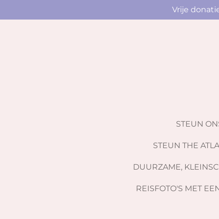
Vrije donat
Ga
direct
naar
de
hoofdinhoud
STEUN O
STEUN THE ATLA
DUURZAME, KLEINSC
REISFOTO'S MET EE