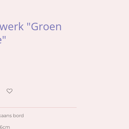
werk "Groen
e"
kaans bord
 6cm