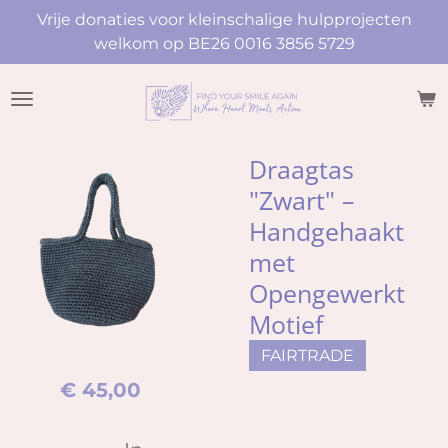
Vrije donaties voor kleinschalige hulpprojecten
Ga
welkom op BE26 0016 3856 5729
direct
naar
de
hoofdinhoud
Draagtas
"Zwart" –
Handgehaakt
met
Opengewerkt
Motief
FAIRTRADE
€ 45,00