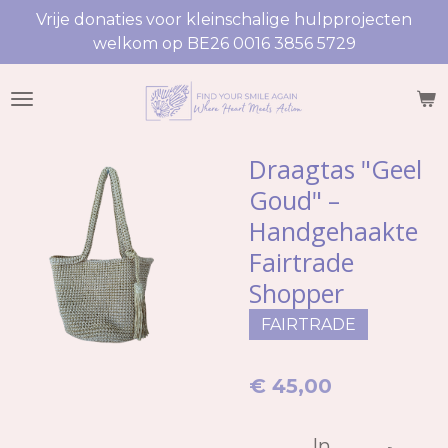
Vrije donaties voor kleinschalige hulpprojecten
Ga
welkom op BE26 0016 3856 5729
direct
naar
de
hoofdinhoud
Draagtas "Geel
Goud" –
Handgehaakte
Fairtrade
Shopper
FAIRTRADE
€ 45,00
In