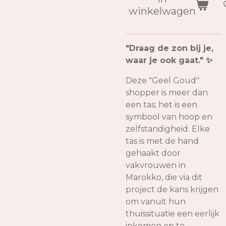
winkelwagen
"Draag de zon bij je,
waar je ook gaat." ✨
Deze "Geel Goud"
shopper is meer dan
een tas; het is een
symbool van hoop en
zelfstandigheid. Elke
tas is met de hand
gehaakt door
vakvrouwen in
Marokko, die via dit
project de kans krijgen
om vanuit hun
thuissituatie een eerlijk
inkomen op te