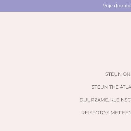
Vrije donat
Ga
direct
naar
de
hoofdinhoud
STEUN O
STEUN THE ATLA
DUURZAME, KLEINSC
REISFOTO'S MET EE