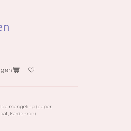
en
agen
lde mengeling (peper,
kaat, kardemon)