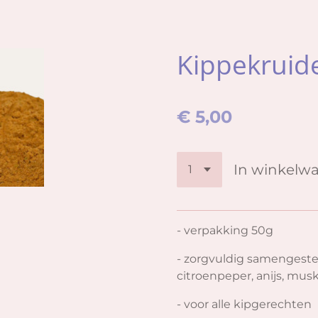
Kippekruid
€ 5,00
In winkelw
- verpakking 50g
- zorgvuldig samengeste
citroenpeper, anijs, mus
- voor alle kipgerechten