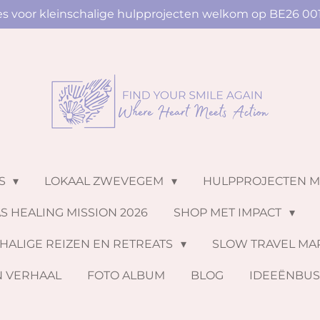
ies voor kleinschalige hulpprojecten welkom op BE26 00
NS
LOKAAL ZWEVEGEM
HULPPROJECTEN 
S HEALING MISSION 2026
SHOP MET IMPACT
HALIGE REIZEN EN RETREATS
SLOW TRAVEL MA
N VERHAAL
FOTO ALBUM
BLOG
IDEEËNBU