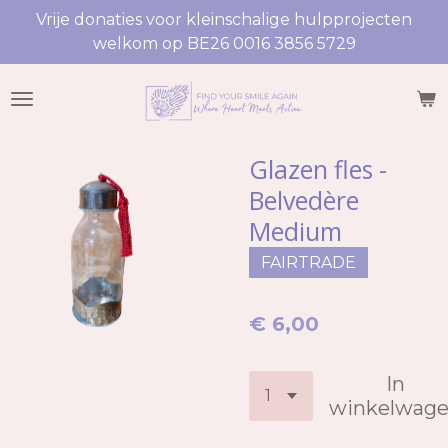
Vrije donaties voor kleinschalige hulpprojecten
Ga
welkom op BE26 0016 3856 5729
direct
naar
de
hoofdinhoud
Glazen fles -
Belvedère
Medium
FAIRTRADE
€ 6,00
In
winkelwag