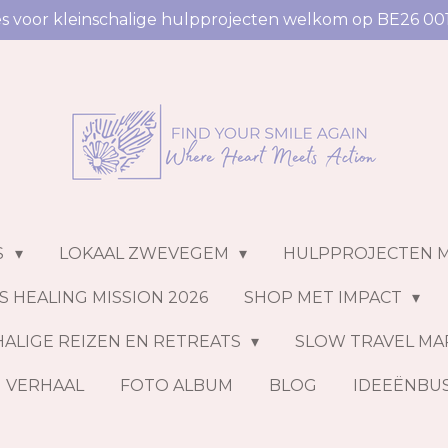
ies voor kleinschalige hulpprojecten welkom op BE26 00
S
LOKAAL ZWEVEGEM
HULPPROJECTEN 
S HEALING MISSION 2026
SHOP MET IMPACT
ALIGE REIZEN EN RETREATS
SLOW TRAVEL MA
N VERHAAL
FOTO ALBUM
BLOG
IDEEËNBU