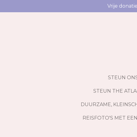
Vrije donat
Ga
direct
naar
de
hoofdinhoud
STEUN ON
STEUN THE ATLA
DUURZAME, KLEINSCH
REISFOTO'S MET EE