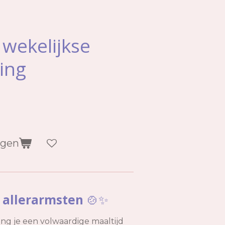
wekelijkse
ing
agen
 allerarmsten
🍲✨
ng je een volwaardige maaltijd